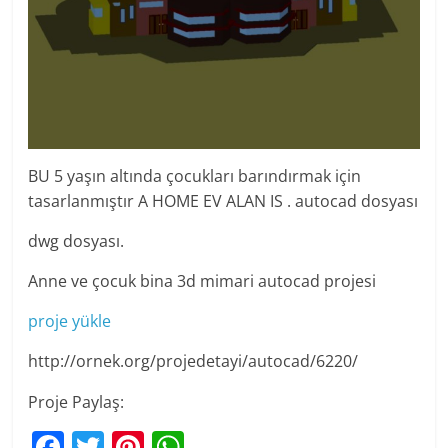
BU 5 yaşın altında çocukları barındırmak için
tasarlanmıştır A HOME EV ALAN IS . autocad dosyası
dwg dosyası.
Anne ve çocuk bina 3d mimari autocad projesi
proje yükle
http://ornek.org/projedetayi/autocad/6220/
Proje Paylaş:
F
T
Pi
W