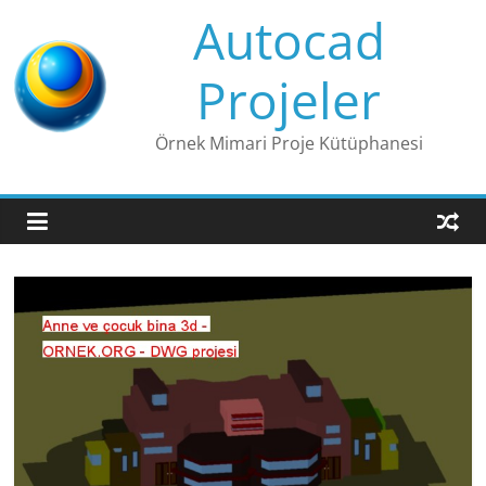
Skip
Autocad
to
content
Projeler
Örnek Mimari Proje Kütüphanesi