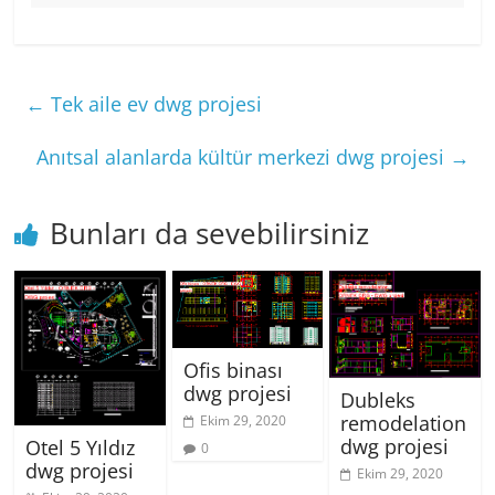
←
Tek aile ev dwg projesi
Anıtsal alanlarda kültür merkezi dwg projesi
→
Bunları da sevebilirsiniz
Ofis binası
dwg projesi
Dubleks
remodelation
Ekim 29, 2020
dwg projesi
Otel 5 Yıldız
0
dwg projesi
Ekim 29, 2020