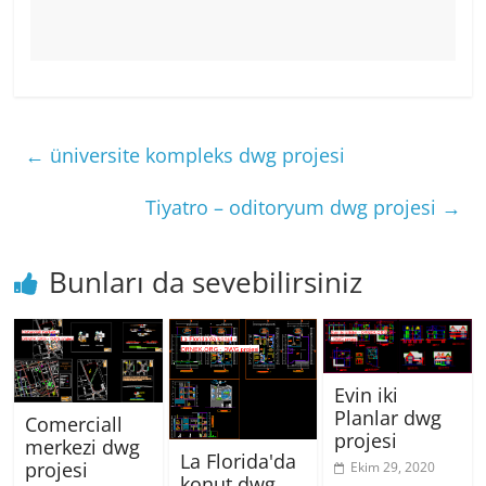
←
üniversite kompleks dwg projesi
Tiyatro – oditoryum dwg projesi
→
Bunları da sevebilirsiniz
Evin iki
Planlar dwg
Comerciall
projesi
merkezi dwg
La Florida'da
projesi
Ekim 29, 2020
konut dwg