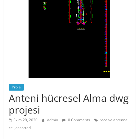
Proje
Anteni hücresel Alma dwg
projesi
Ekim 29, 2020
admin
0 Comments
receive antenna
cell,assorted