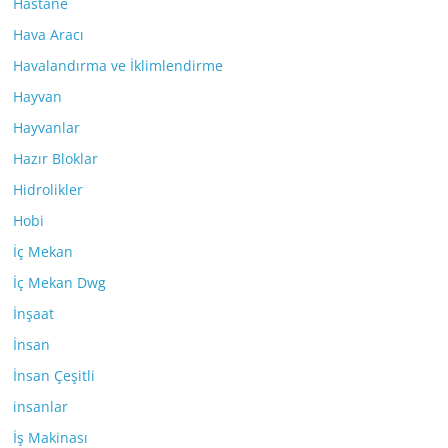
Hastane
Hava Aracı
Havalandırma ve İklimlendirme
Hayvan
Hayvanlar
Hazır Bloklar
Hidrolikler
Hobi
İç Mekan
İç Mekan Dwg
İnşaat
İnsan
İnsan Çeşitli
insanlar
İş Makinası