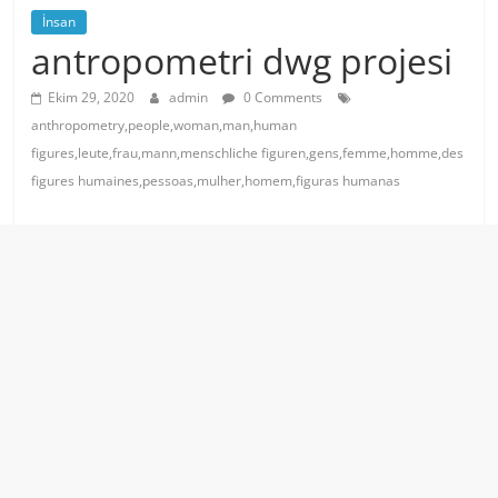
İnsan
antropometri dwg projesi
Ekim 29, 2020
admin
0 Comments
anthropometry,people,woman,man,human
figures,leute,frau,mann,menschliche figuren,gens,femme,homme,des
figures humaines,pessoas,mulher,homem,figuras humanas