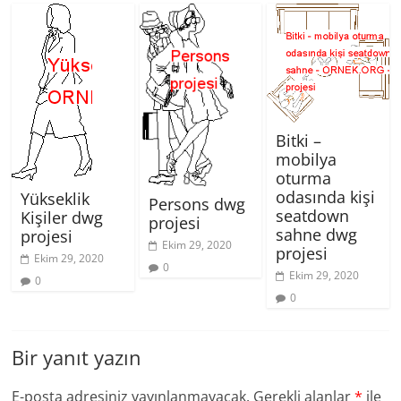
Bitki –
mobilya
oturma
odasında kişi
Yükseklik
Persons dwg
seatdown
Kişiler dwg
projesi
sahne dwg
projesi
Ekim 29, 2020
projesi
Ekim 29, 2020
0
Ekim 29, 2020
0
0
Bir yanıt yazın
E-posta adresiniz yayınlanmayacak.
Gerekli alanlar
*
ile