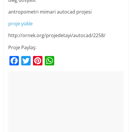
antropometri mimari autocad projesi
proje yükle
http://ornek.org/projedetayi/autocad/2258/
Proje Paylaş:
F
T
Pi
W
a
w
nt
h
c
itt
er
at
e
er
e
s
b
st
A
o
p
o
p
k