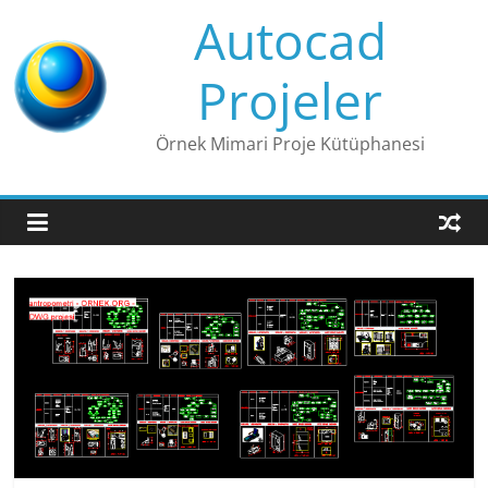
Skip
Autocad
to
content
Projeler
Örnek Mimari Proje Kütüphanesi