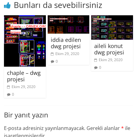
Bunları da sevebilirsiniz
iddia edilen
aileli konut
dwg projesi
dwg projesi
Ekim 29, 2020
Ekim 29, 2020
0
0
chaple – dwg
projesi
Ekim 29, 2020
0
Bir yanıt yazın
E-posta adresiniz yayınlanmayacak.
Gerekli alanlar
*
ile
işaretlenmişlerdir