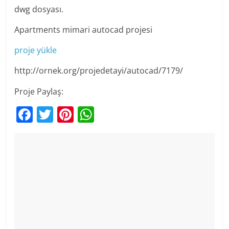
dwg dosyası.
Apartments mimari autocad projesi
proje yükle
http://ornek.org/projedetayi/autocad/7179/
Proje Paylaş:
F
T
Pi
W
a
w
nt
h
c
itt
er
at
e
er
e
s
b
st
A
o
p
o
p
k