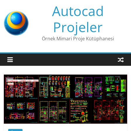
Skip
Autocad
to
content
Projeler
Örnek Mimari Proje Kütüphanesi