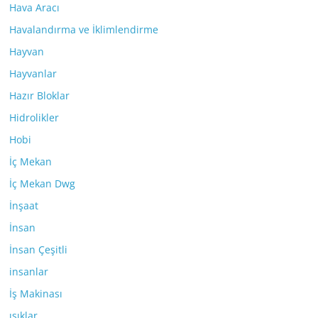
Hava Aracı
Havalandırma ve İklimlendirme
Hayvan
Hayvanlar
Hazır Bloklar
Hidrolikler
Hobi
İç Mekan
İç Mekan Dwg
İnşaat
İnsan
İnsan Çeşitli
insanlar
İş Makinası
ışıklar