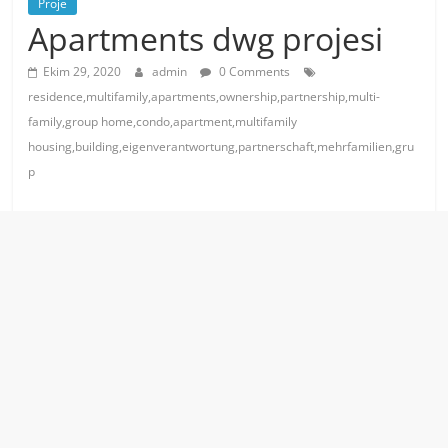
Proje
Apartments dwg projesi
Ekim 29, 2020
admin
0 Comments
residence,multifamily,apartments,ownership,partnership,multi-
family,group home,condo,apartment,multifamily
housing,building,eigenverantwortung,partnerschaft,mehrfamilien,gru
p