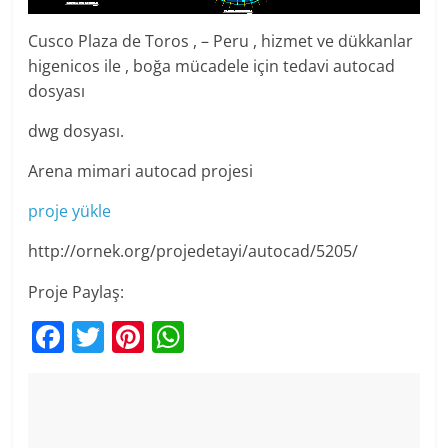
Cusco Plaza de Toros , – Peru , hizmet ve dükkanlar
higenicos ile , boğa mücadele için tedavi autocad
dosyası
dwg dosyası.
Arena mimari autocad projesi
proje yükle
http://ornek.org/projedetayi/autocad/5205/
Proje Paylaş:
F
T
Pi
W
a
w
nt
h
c
itt
er
at
e
er
e
s