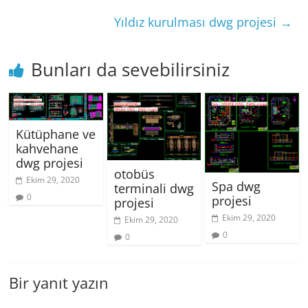
Yıldız kurulması dwg projesi
→
Bunları da sevebilirsiniz
Kütüphane ve
kahvehane
dwg projesi
otobüs
Ekim 29, 2020
Spa dwg
terminali dwg
0
projesi
projesi
Ekim 29, 2020
Ekim 29, 2020
0
0
Bir yanıt yazın