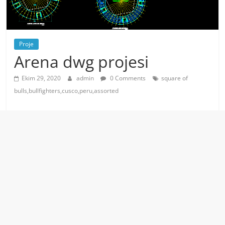
Proje
Arena dwg projesi
Ekim 29, 2020
admin
0 Comments
square of
bulls,bullfighters,cusco,peru,assorted