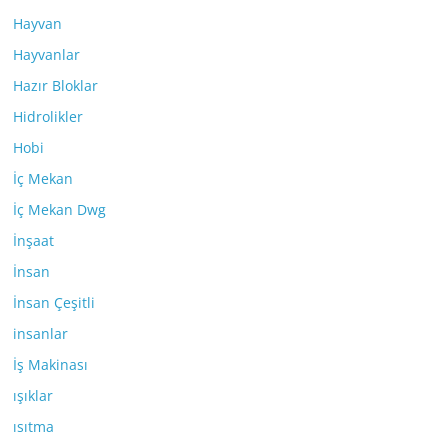
Hayvan
Hayvanlar
Hazır Bloklar
Hidrolikler
Hobi
İç Mekan
İç Mekan Dwg
İnşaat
İnsan
İnsan Çeşitli
insanlar
İş Makinası
ışıklar
ısıtma