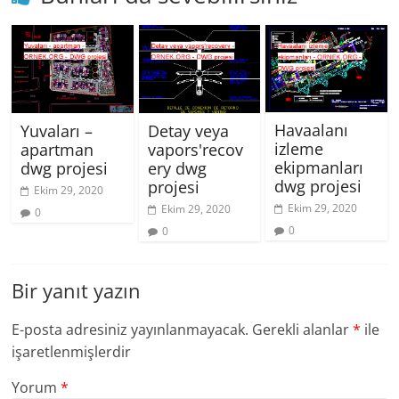
Havaalanı
Detay veya
Yuvaları –
izleme
vapors'recov
apartman
ekipmanları
ery dwg
dwg projesi
dwg projesi
projesi
Ekim 29, 2020
Ekim 29, 2020
Ekim 29, 2020
0
0
0
Bir yanıt yazın
E-posta adresiniz yayınlanmayacak.
Gerekli alanlar
*
ile
işaretlenmişlerdir
Yorum
*