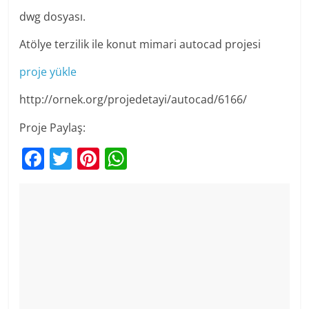
dwg dosyası.
Atölye terzilik ile konut mimari autocad projesi
proje yükle
http://ornek.org/projedetayi/autocad/6166/
Proje Paylaş:
F
T
Pi
W
a
w
nt
h
c
itt
er
at
e
er
e
s
b
st
A
o
p
o
p