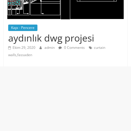
Kapı - Pencere
aydınlık dwg projesi
Ekim 29, 2020
admin
0 Comments
curtain
walls,fassaden