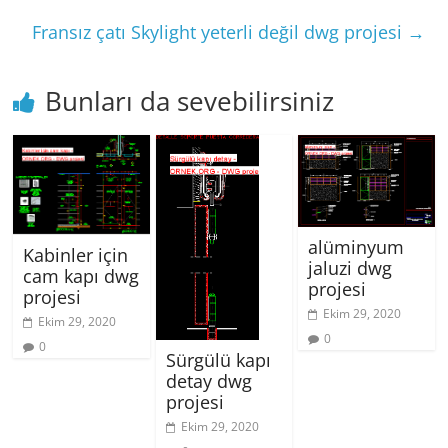
Fransız çatı Skylight yeterli değil dwg projesi
→
Bunları da sevebilirsiniz
alüminyum
Kabinler için
jaluzi dwg
cam kapı dwg
projesi
projesi
Ekim 29, 2020
Ekim 29, 2020
0
0
Sürgülü kapı
detay dwg
projesi
Ekim 29, 2020