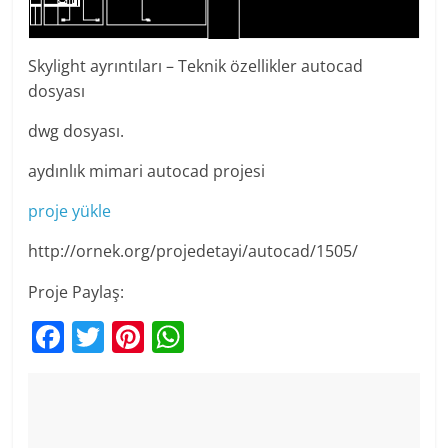
Skylight ayrıntıları – Teknik özellikler autocad
dosyası
dwg dosyası.
aydınlık mimari autocad projesi
proje yükle
http://ornek.org/projedetayi/autocad/1505/
Proje Paylaş:
F
T
Pi
W
a
w
nt
h
c
itt
er
at
e
er
e
s