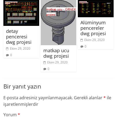
Alüminyum
pencereler
detay
dwg projesi
penceresi
Ekim 29, 2020
dwg projesi
0
Ekim 29, 2020
matkap ucu
0
dwg projesi
Ekim 29, 2020
0
Bir yanıt yazın
E-posta adresiniz yayınlanmayacak.
Gerekli alanlar
*
ile
işaretlenmişlerdir
Yorum
*