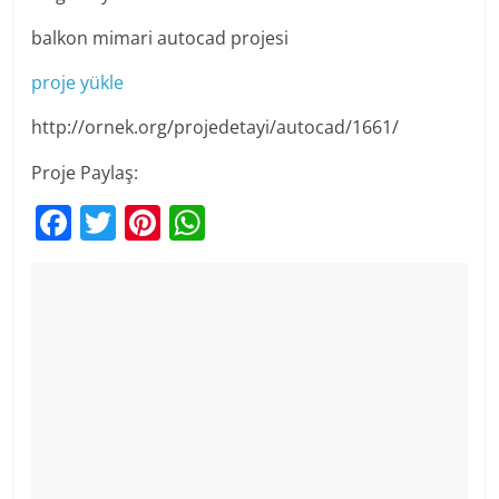
balkon mimari autocad projesi
proje yükle
http://ornek.org/projedetayi/autocad/1661/
Proje Paylaş:
F
T
Pi
W
a
w
nt
h
c
itt
er
at
e
er
e
s
b
st
A
o
p
o
p
k