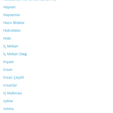
Hayvan
Hayvanlar
Hazır Bloklar
Hidrolikler
Hobi
İç Mekan
İç Mekan Dwg
İnşaat
İnsan
İnsan Çeşitli
insanlar
İş Makinası
ışıklar
ısıtma