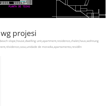
dwg projesi
beach slope,house,dwelling unit,apartment,residence,chalet,haus,wohnung
ement,résidence,casa,unidade de moradia,apartamento,residên