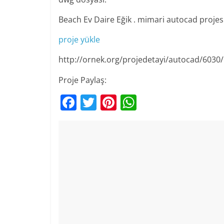
Beach Ev Daire Eğik . mimari autocad projes
proje yükle
http://ornek.org/projedetayi/autocad/6030/
Proje Paylaş:
F
T
Pi
W
a
w
nt
h
c
itt
er
at
e
er
e
s
b
st
A
o
p
o
p
k