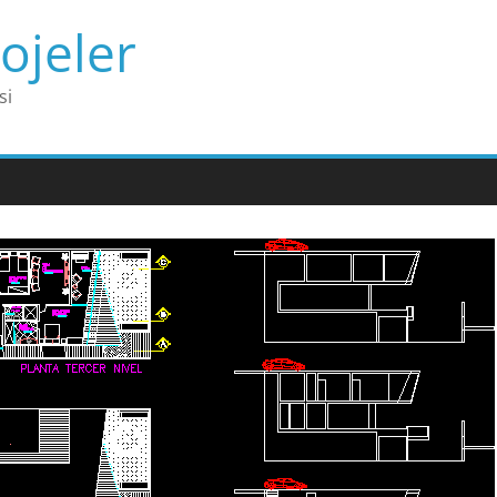
ojeler
si