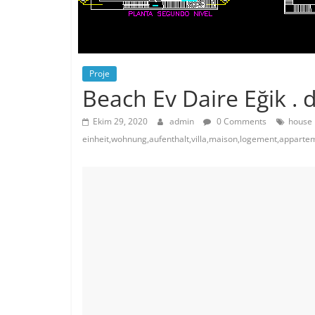
Proje
Beach Ev Daire Eğik . 
Ekim 29, 2020
admin
0 Comments
house 
einheit,wohnung,aufenthalt,villa,maison,logement,appart