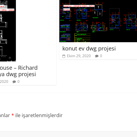
konut ev dwg projesi
Ekim 29, 2020
0
house – Richard
ya dwg projesi
 2020
0
anlar
*
ile işaretlenmişlerdir