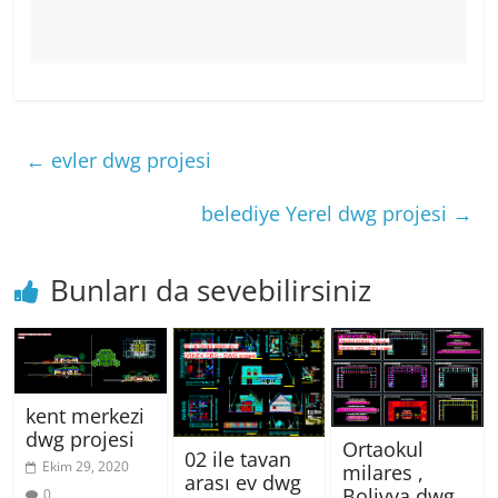
←
evler dwg projesi
belediye Yerel dwg projesi
→
Bunları da sevebilirsiniz
kent merkezi
dwg projesi
Ortaokul
02 ile tavan
Ekim 29, 2020
milares ,
arası ev dwg
Bolivya dwg
0