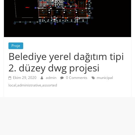
Proje
Belediye yerel dağıtım tipi
2. düzey dwg projesi
Ekim 29, 2020
admin
0 Comments
municipal
local,administrative,assorted