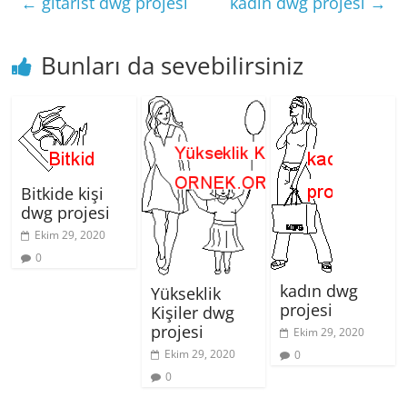
←
gitarist dwg projesi
kadın dwg projesi
→
Bunları da sevebilirsiniz
Bitkide kişi
dwg projesi
Ekim 29, 2020
0
kadın dwg
Yükseklik
projesi
Kişiler dwg
projesi
Ekim 29, 2020
Ekim 29, 2020
0
0