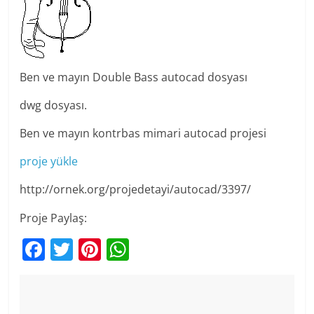
Ben ve mayın Double Bass autocad dosyası
dwg dosyası.
Ben ve mayın kontrbas mimari autocad projesi
proje yükle
http://ornek.org/projedetayi/autocad/3397/
Proje Paylaş:
F
T
Pi
W
a
w
nt
h
c
itt
er
at