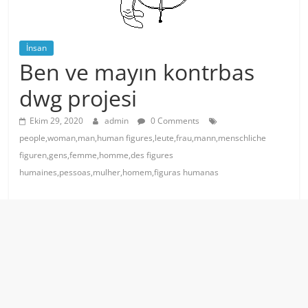
İnsan
Ben ve mayın kontrbas
dwg projesi
Ekim 29, 2020
admin
0 Comments
people,woman,man,human figures,leute,frau,mann,menschliche
figuren,gens,femme,homme,des figures
humaines,pessoas,mulher,homem,figuras humanas