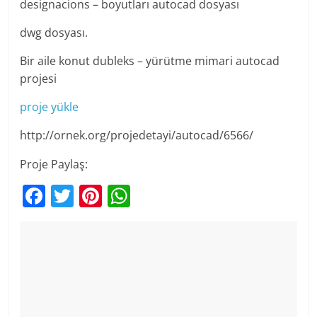
designacions – boyutları autocad dosyası
dwg dosyası.
Bir aile konut dubleks – yürütme mimari autocad
projesi
proje yükle
http://ornek.org/projedetayi/autocad/6566/
Proje Paylaş:
F
T
Pi
W
a
w
nt
h
c
itt
er
at
e
er
e
s
b
st
A
o
p