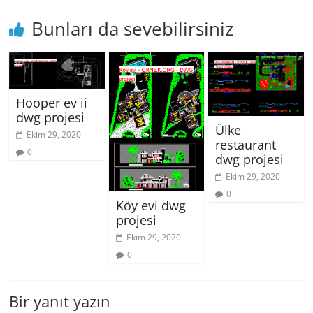
Bunları da sevebilirsiniz
Hooper ev ii
dwg projesi
Ülke
Ekim 29, 2020
restaurant
0
dwg projesi
Ekim 29, 2020
0
Köy evi dwg
projesi
Ekim 29, 2020
0
Bir yanıt yazın