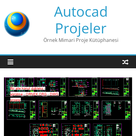
Skip
Autocad
to
content
Projeler
Örnek Mimari Proje Kütüphanesi