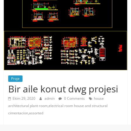
Proje
Bir aile konut dwg projesi
Ekim 29, 2020
admin
0 Comments
house
architectural plant room,electrical room house and structural
cimentacion,assorted