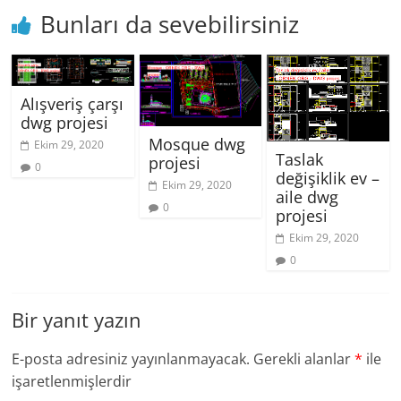
Bunları da sevebilirsiniz
Alışveriş çarşı
dwg projesi
Mosque dwg
Ekim 29, 2020
Taslak
projesi
0
değişiklik ev –
Ekim 29, 2020
aile dwg
0
projesi
Ekim 29, 2020
0
Bir yanıt yazın
E-posta adresiniz yayınlanmayacak.
Gerekli alanlar
*
ile
işaretlenmişlerdir