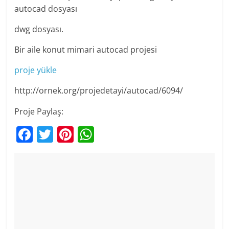
autocad dosyası
dwg dosyası.
Bir aile konut mimari autocad projesi
proje yükle
http://ornek.org/projedetayi/autocad/6094/
Proje Paylaş:
F
T
Pi
W
a
w
nt
h
c
itt
er
at
e
er
e
s
b
st
A
o
p