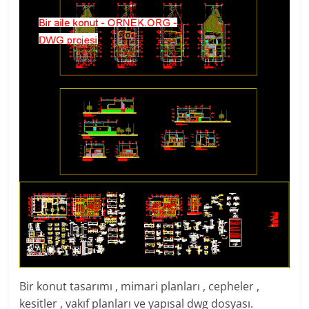
Bir konut tasarımı , mimari planları , cepheler ,
kesitler , vakıf planları ve yapısal dwg dosyası.