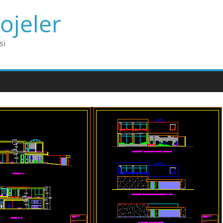
ojeler
si