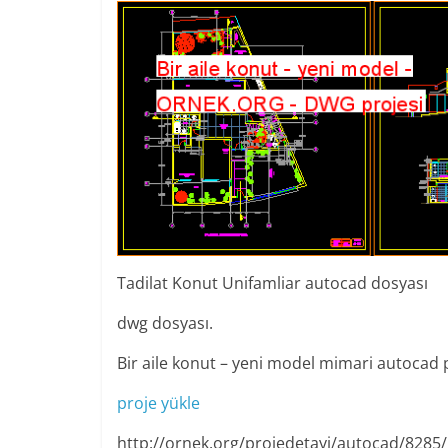
Tadilat Konut Unifamliar autocad dosyası
dwg dosyası.
Bir aile konut – yeni model mimari autocad 
proje yükle
http://ornek.org/projedetayi/autocad/8285/