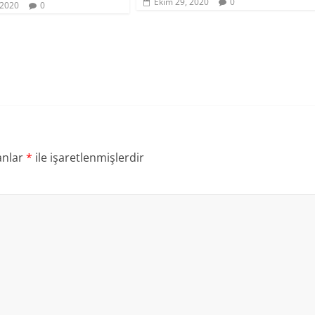
Ekim 29, 2020
0
 2020
0
anlar
*
ile işaretlenmişlerdir