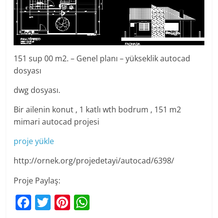
151 sup 00 m2. – Genel planı – yükseklik autocad
dosyası
dwg dosyası.
Bir ailenin konut , 1 katlı wth bodrum , 151 m2
mimari autocad projesi
proje yükle
http://ornek.org/projedetayi/autocad/6398/
Proje Paylaş:
F
T
Pi
W
a
w
nt
h