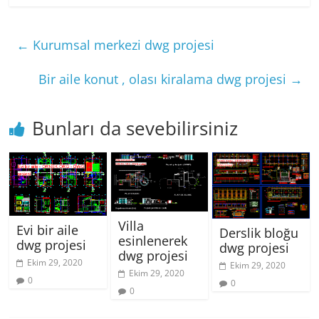
←
Kurumsal merkezi dwg projesi
Bir aile konut , olası kiralama dwg projesi
→
Bunları da sevebilirsiniz
Villa
Evi bir aile
Derslik bloğu
esinlenerek
dwg projesi
dwg projesi
dwg projesi
Ekim 29, 2020
Ekim 29, 2020
Ekim 29, 2020
0
0
0