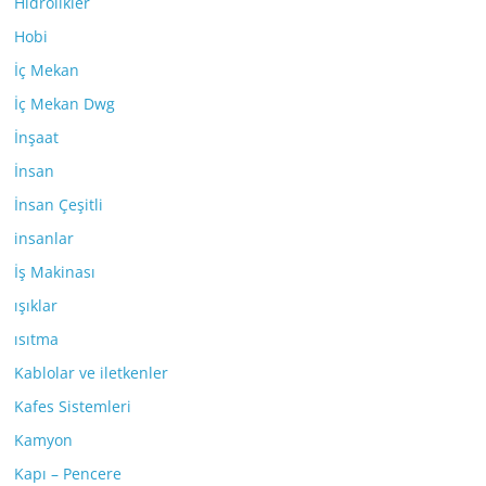
Hidrolikler
Hobi
İç Mekan
İç Mekan Dwg
İnşaat
İnsan
İnsan Çeşitli
insanlar
İş Makinası
ışıklar
ısıtma
Kablolar ve iletkenler
Kafes Sistemleri
Kamyon
Kapı – Pencere