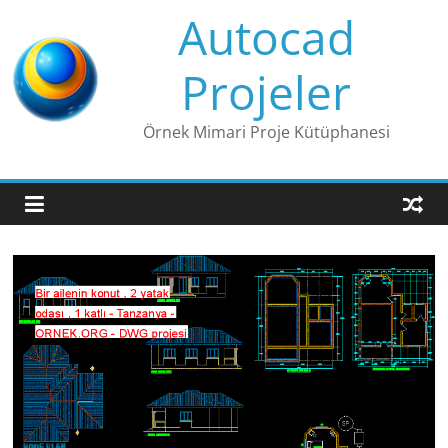
Skip
Autocad
to
content
Projeler
Örnek Mimari Proje Kütüphanesi