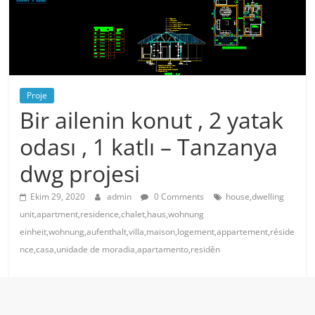
Proje
Bir ailenin konut , 2 yatak
odası , 1 katlı – Tanzanya
dwg projesi
Ekim 29, 2020
admin
0 Comments
house,dwelling
unit,apartment,residence,chalet,haus,wohnung
einheit,wohnung,aufenthalt,villa,maison,logement,appartement,réside
nce,casa,unidade de moradia,apartamento,residên