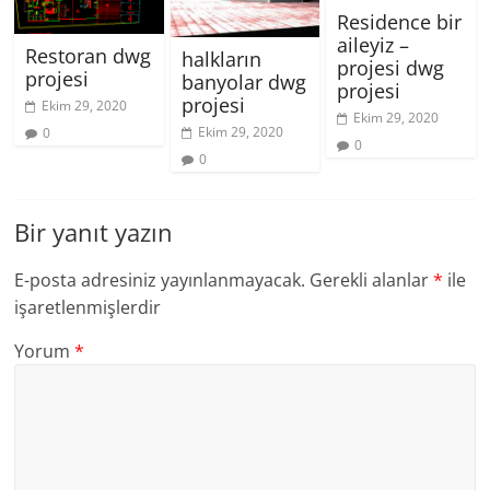
Residence bir
aileyiz –
Restoran dwg
halkların
projesi dwg
projesi
banyolar dwg
projesi
projesi
Ekim 29, 2020
Ekim 29, 2020
Ekim 29, 2020
0
0
0
Bir yanıt yazın
E-posta adresiniz yayınlanmayacak.
Gerekli alanlar
*
ile
işaretlenmişlerdir
Yorum
*