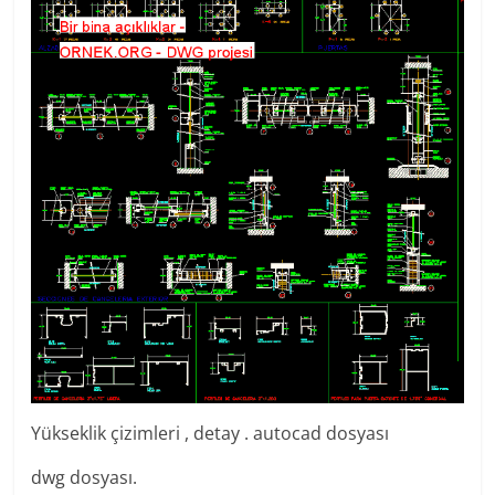
Yükseklik çizimleri , detay . autocad dosyası
dwg dosyası.