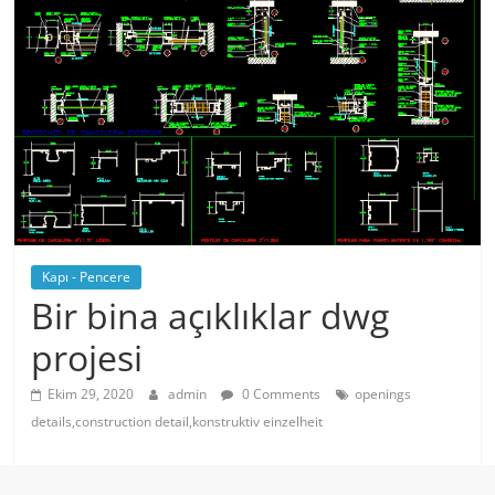
Kapı - Pencere
Bir bina açıklıklar dwg
projesi
Ekim 29, 2020
admin
0 Comments
openings
details,construction detail,konstruktiv einzelheit