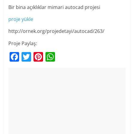
Bir bina açıklıklar mimari autocad projesi
proje yükle
http://ornek.org/projedetayi/autocad/263/
Proje Paylaş:
F
T
Pi
W
a
w
nt
h
c
itt
er
at
e
er
e
s
b
st
A
o
p
o
p
k