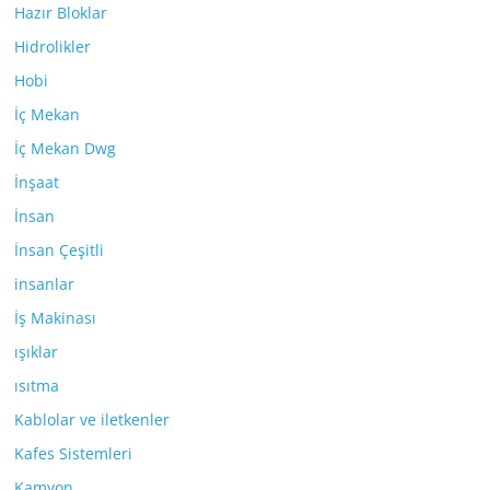
Hazır Bloklar
Hidrolikler
Hobi
İç Mekan
İç Mekan Dwg
İnşaat
İnsan
İnsan Çeşitli
insanlar
İş Makinası
ışıklar
ısıtma
Kablolar ve iletkenler
Kafes Sistemleri
Kamyon