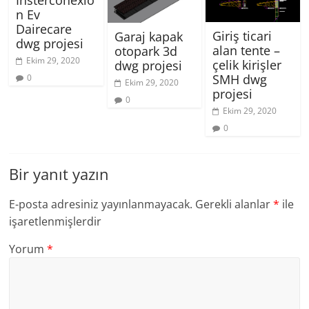
Insterconexio
n Ev
Dairecare
Giriş ticari
Garaj kapak
dwg projesi
alan tente –
otopark 3d
Ekim 29, 2020
çelik kirişler
dwg projesi
SMH dwg
0
Ekim 29, 2020
projesi
0
Ekim 29, 2020
0
Bir yanıt yazın
E-posta adresiniz yayınlanmayacak.
Gerekli alanlar
*
ile
işaretlenmişlerdir
Yorum
*