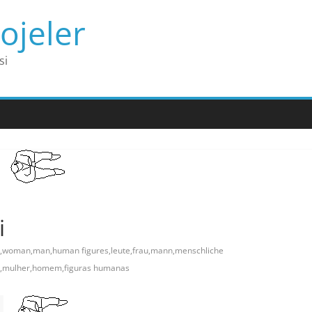
ojeler
si
i
,woman,man,human figures,leute,frau,mann,menschliche
s,mulher,homem,figuras humanas