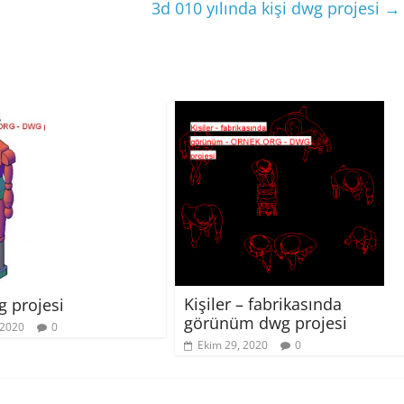
3d 010 yılında kişi dwg projesi
→
Kişiler – fabrikasında
g projesi
görünüm dwg projesi
 2020
0
Ekim 29, 2020
0