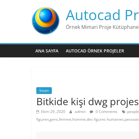
Skip
Autocad Pr
to
content
Örnek Mimari Proje Kütüphane
ANA SAYFA
AUTOCAD ÖRNEK PROJELER
İnsan
Bitkide kişi dwg projes
Ekim 29, 2020
admin
0 Comments
people
figuren,gens,femme,homme,des figures humaines,pessoa