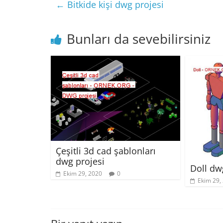
←
Bitkide kişi dwg projesi
Bunları da sevebilirsiniz
Çeşitli 3d cad şablonları
dwg projesi
Doll dw
Ekim 29, 2020
0
Ekim 29,