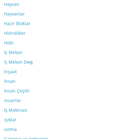
Hayvan
Hayvanlar
Hazır Bloklar
Hidrolikler
Hobi
İç Mekan
İç Mekan Dwg
İnşaat
İnsan
İnsan Çeşitli
insanlar
İş Makinası
ışıklar
ısıtma
Kablolar ve iletkenler