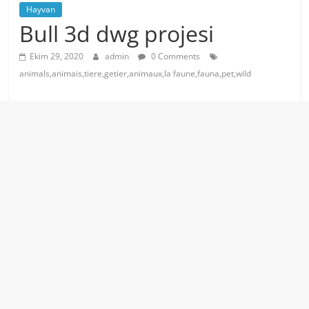
Hayvan
Bull 3d dwg projesi
Ekim 29, 2020
admin
0 Comments
animals,animais,tiere,getier,animaux,la faune,fauna,pet,wild