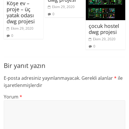
Köşe ev –
Ekim 29, 2020
proje – üç
0
yatak odası
dwg projesi
çocuk hostel
Ekim 29, 2020
dwg projesi
0
Ekim 29, 2020
0
Bir yanıt yazın
E-posta adresiniz yayınlanmayacak.
Gerekli alanlar
*
ile
işaretlenmişlerdir
Yorum
*