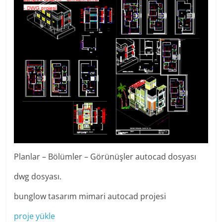
Planlar – Bölümler – Görünüşler autocad dosyası
dwg dosyası.
bunglow tasarım mimari autocad projesi
proje yükle