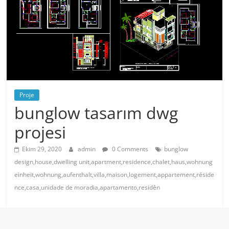
Proje
bunglow tasarım dwg
projesi
Ekim 29, 2020
admin
0 Comments
bunglow
design,house,dwelling unit,apartment,residence,chalet,haus,wohnung
einheit,wohnung,aufenthalt,villa,maison,logement,appartement,réside
nce,casa,unidade de moradia,apartamento,residên