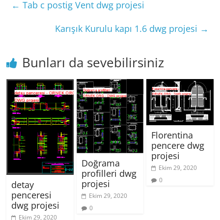
←
Tab c postig Vent dwg projesi
Karışık Kurulu kapı 1.6 dwg projesi
→
Bunları da sevebilirsiniz
Florentina
pencere dwg
projesi
Doğrama
Ekim 29, 2020
profilleri dwg
0
projesi
detay
penceresi
Ekim 29, 2020
dwg projesi
0
Ekim 29, 2020