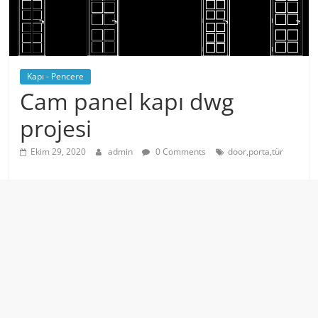
Kapı - Pencere
Cam panel kapı dwg
projesi
Ekim 29, 2020
admin
0 Comments
door,porta,tür