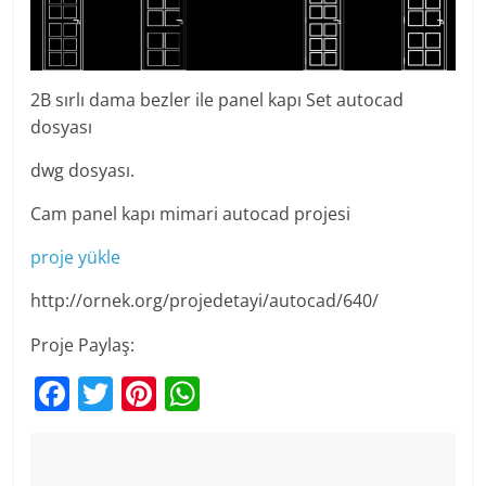
2B sırlı dama bezler ile panel kapı Set autocad
dosyası
dwg dosyası.
Cam panel kapı mimari autocad projesi
proje yükle
http://ornek.org/projedetayi/autocad/640/
Proje Paylaş:
F
T
Pi
W
a
w
nt
h
c
itt
er
at