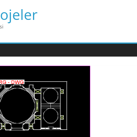
ojeler
si