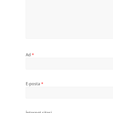
Ad
*
E-posta
*
İnternet sitesi