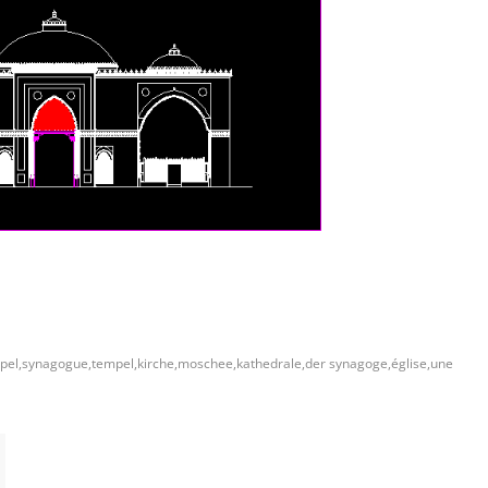
el,synagogue,tempel,kirche,moschee,kathedrale,der synagoge,église,une