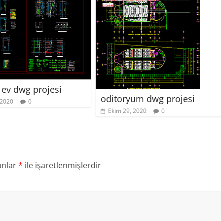
e ev dwg projesi
oditoryum dwg projesi
 2020
0
Ekim 29, 2020
0
anlar
*
ile işaretlenmişlerdir