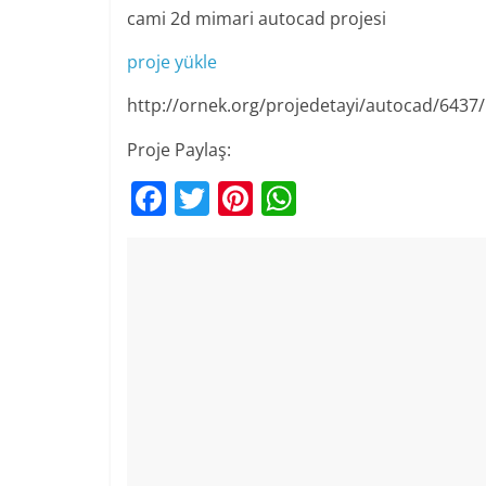
cami 2d mimari autocad projesi
proje yükle
http://ornek.org/projedetayi/autocad/6437/
Proje Paylaş:
F
T
Pi
W
a
w
nt
h
c
itt
er
at
e
er
e
s
b
st
A
o
p
o
p
k