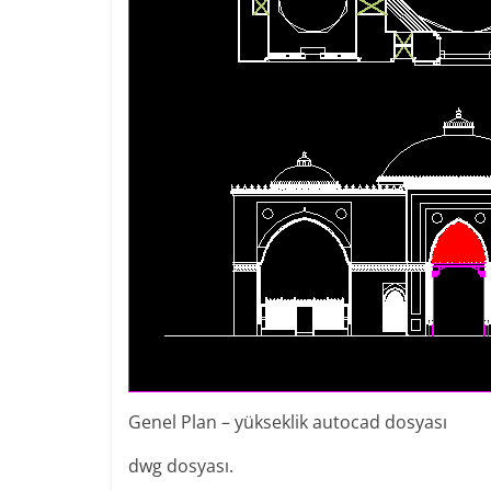
Genel Plan – yükseklik autocad dosyası
dwg dosyası.