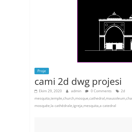
Proje
cami 2d dwg projesi
Ekim 29, 2020
admin
0 Comments
2d
mesquita,temple,church,mosque,cathedral,mausoleum,chap
mosquée,la cathédrale,igreja,mesquita,a catedral