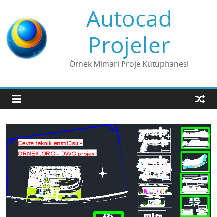
Skip
Autocad
to
content
Projeler
Örnek Mimari Proje Kütüphanesi