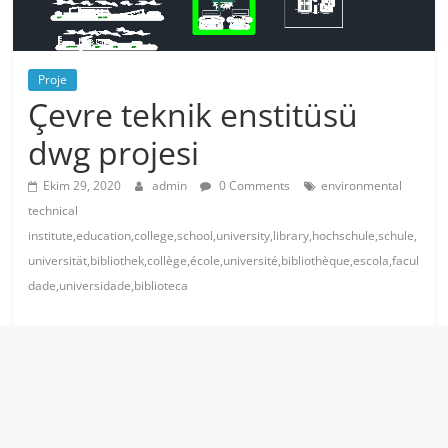
Proje
Çevre teknik enstitüsü
dwg projesi
Ekim 29, 2020
admin
0 Comments
environmental
technical
institute,education,college,school,university,library,hochschule,schule,
universität,bibliothek,collège,école,université,bibliothèque,escola,facul
dade,universidade,biblioteca