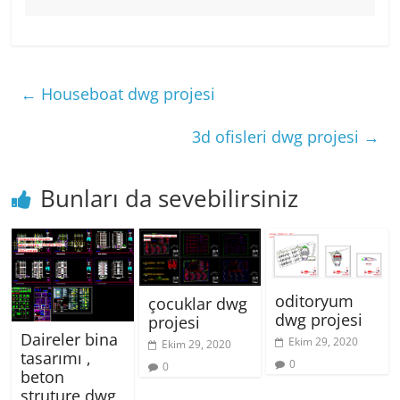
←
Houseboat dwg projesi
3d ofisleri dwg projesi
→
Bunları da sevebilirsiniz
oditoryum
çocuklar dwg
dwg projesi
projesi
Daireler bina
Ekim 29, 2020
Ekim 29, 2020
tasarımı ,
0
0
beton
struture dwg