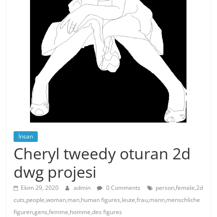
İnsan
Cheryl tweedy oturan 2d
dwg projesi
Ekim 29, 2020
admin
0 Comments
person,female,2d
cuts,people,woman,man,human figures,leute,frau,mann,menschliche
figuren,gens,femme,homme,des figures