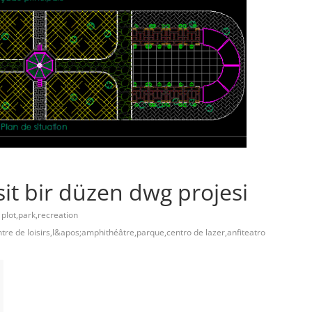
it bir düzen dwg projesi
 plot,park,recreation
re de loisirs,l&apos;amphithéâtre,parque,centro de lazer,anfiteatro