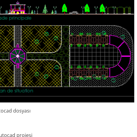
utocad dosyası
utocad projesi