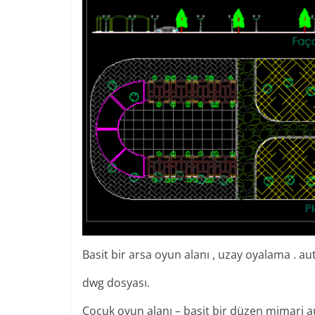
Basit bir arsa oyun alanı , uzay oyalama . a
dwg dosyası.
Çocuk oyun alanı – basit bir düzen mimari a