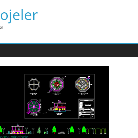
ojeler
si