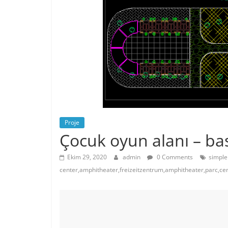
Proje
Çocuk oyun alanı – bas
Ekim 29, 2020
admin
0 Comments
simple
center,amphitheater,freizeitzentrum,amphitheater,parc,cent