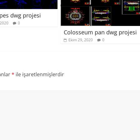
pes dwg projesi
 2020
0
Colosseum pan dwg projesi
Ekim 29, 2020
0
anlar
*
ile işaretlenmişlerdir