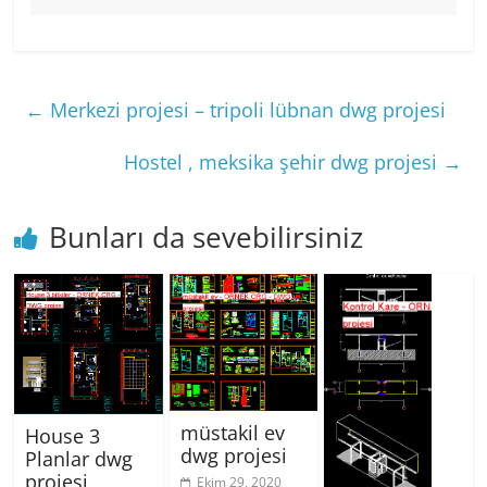
←
Merkezi projesi – tripoli lübnan dwg projesi
Hostel , meksika şehir dwg projesi
→
Bunları da sevebilirsiniz
müstakil ev
House 3
dwg projesi
Planlar dwg
projesi
Ekim 29, 2020