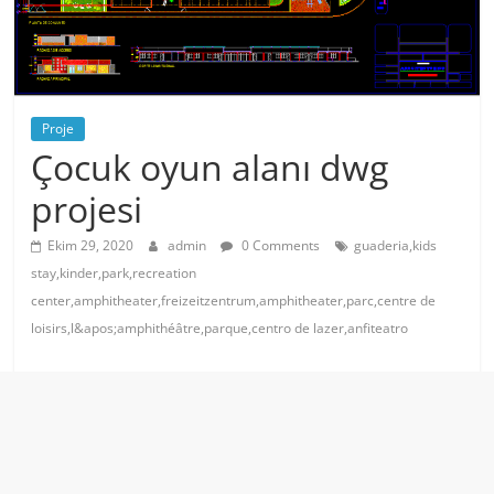
Proje
Çocuk oyun alanı dwg
projesi
Ekim 29, 2020
admin
0 Comments
guaderia,kids
stay,kinder,park,recreation
center,amphitheater,freizeitzentrum,amphitheater,parc,centre de
loisirs,l&apos;amphithéâtre,parque,centro de lazer,anfiteatro