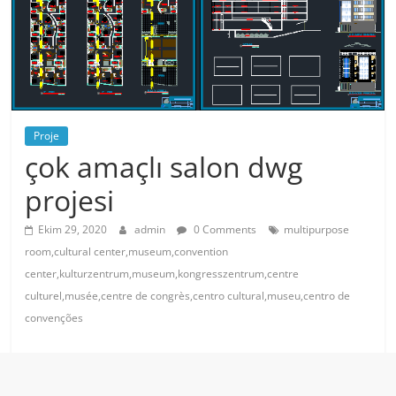
Proje
çok amaçlı salon dwg
projesi
Ekim 29, 2020
admin
0 Comments
multipurpose
room,cultural center,museum,convention
center,kulturzentrum,museum,kongresszentrum,centre
culturel,musée,centre de congrès,centro cultural,museu,centro de
convenções