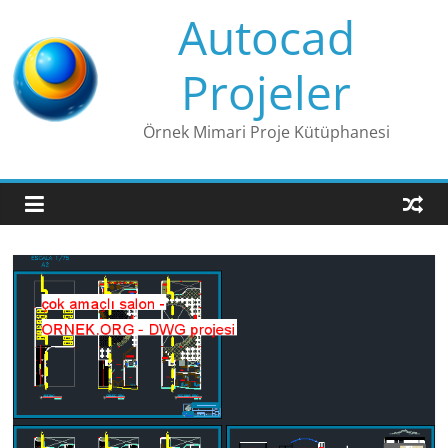
Skip
Autocad
to
content
Projeler
Örnek Mimari Proje Kütüphanesi