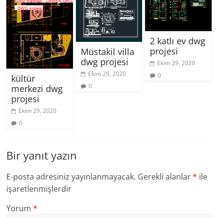
2 katlı ev dwg
projesi
Müstakil villa
dwg projesi
Ekim 29, 2020
Ekim 29, 2020
0
kültür
0
merkezi dwg
projesi
Ekim 29, 2020
0
Bir yanıt yazın
E-posta adresiniz yayınlanmayacak.
Gerekli alanlar
*
ile
işaretlenmişlerdir
Yorum
*