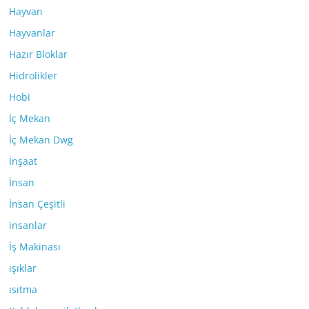
Hayvan
Hayvanlar
Hazır Bloklar
Hidrolikler
Hobi
İç Mekan
İç Mekan Dwg
İnşaat
İnsan
İnsan Çeşitli
insanlar
İş Makinası
ışıklar
ısıtma