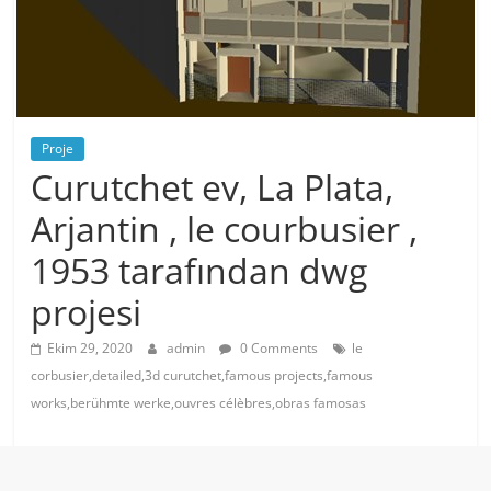
Proje
Curutchet ev, La Plata,
Arjantin , le courbusier ,
1953 tarafından dwg
projesi
Ekim 29, 2020
admin
0 Comments
le
corbusier,detailed,3d curutchet,famous projects,famous
works,berühmte werke,ouvres célèbres,obras famosas