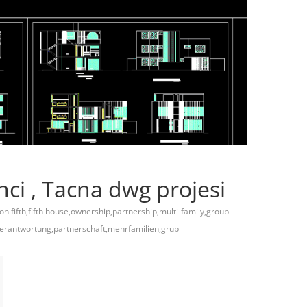
nci , Tacna dwg projesi
on fifth,fifth house,ownership,partnership,multi-family,group
verantwortung,partnerschaft,mehrfamilien,grup