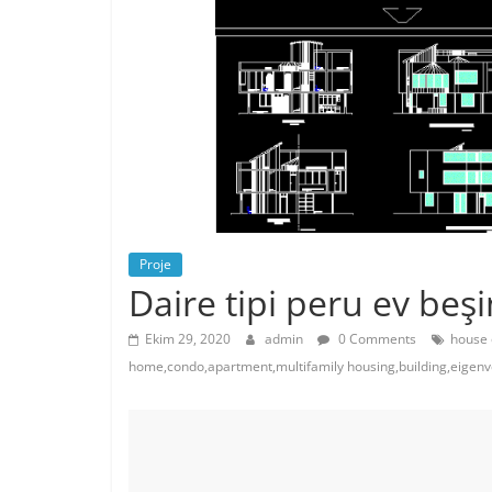
Proje
Daire tipi peru ev beşi
Ekim 29, 2020
admin
0 Comments
house 
home,condo,apartment,multifamily housing,building,eigen