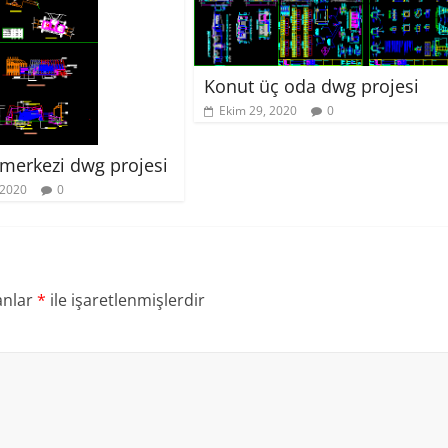
Konut üç oda dwg projesi
Ekim 29, 2020
0
merkezi dwg projesi
 2020
0
anlar
*
ile işaretlenmişlerdir