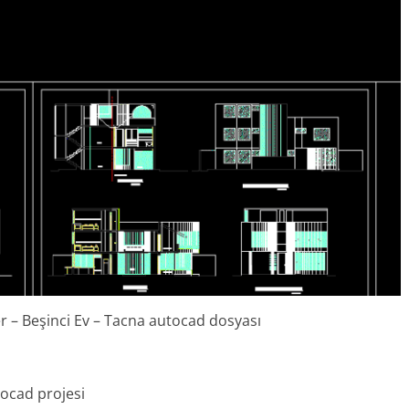
ler – Beşinci Ev – Tacna autocad dosyası
tocad projesi