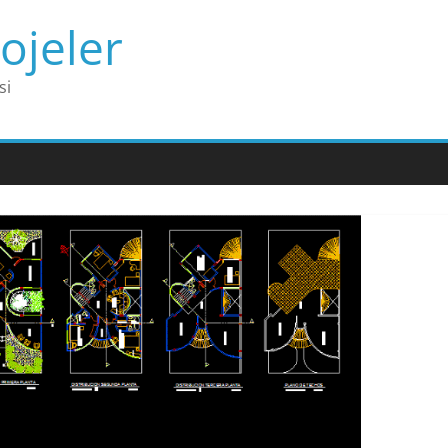
ojeler
si