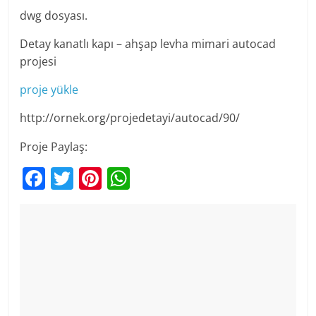
dwg dosyası.
Detay kanatlı kapı – ahşap levha mimari autocad
projesi
proje yükle
http://ornek.org/projedetayi/autocad/90/
Proje Paylaş:
F
T
Pi
W
a
w
nt
h
c
itt
er
at
e
er
e
s
b
st
A
o
p
o
p