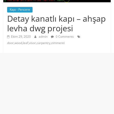
Kapı - Pencere
Detay kanatlı kapı – ahşap
levha dwg projesi
Ekim 29, 2020
admin
0 Comments
door,wood,leaf,visor,carpentry,zimmerei