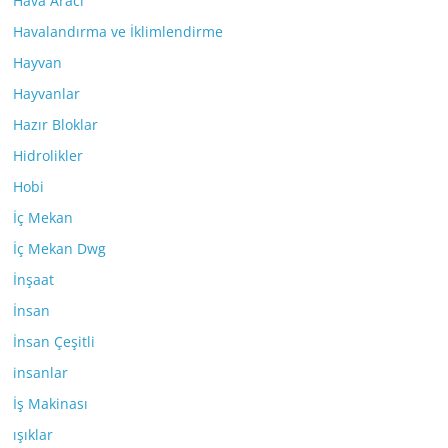
Hava Aracı
Havalandırma ve İklimlendirme
Hayvan
Hayvanlar
Hazır Bloklar
Hidrolikler
Hobi
İç Mekan
İç Mekan Dwg
İnşaat
İnsan
İnsan Çeşitli
insanlar
İş Makinası
ışıklar