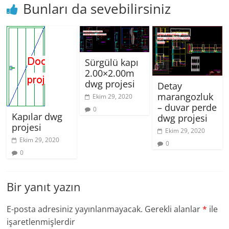
Bunları da sevebilirsiniz
Sürgülü kapı
2.00×2.00m
dwg projesi
Detay
marangozluk
Ekim 29, 2020
– duvar perde
0
Kapılar dwg
dwg projesi
projesi
Ekim 29, 2020
Ekim 29, 2020
0
0
Bir yanıt yazın
E-posta adresiniz yayınlanmayacak.
Gerekli alanlar
*
ile
işaretlenmişlerdir