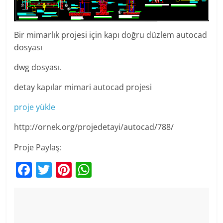
Bir mimarlık projesi için kapı doğru düzlem autocad
dosyası
dwg dosyası.
detay kapılar mimari autocad projesi
proje yükle
http://ornek.org/projedetayi/autocad/788/
Proje Paylaş:
F
T
Pi
W
a
w
nt
h
c
itt
er
at
e
er
e
s