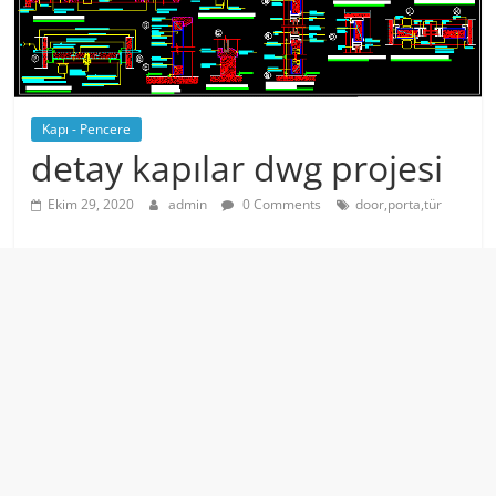
Kapı - Pencere
detay kapılar dwg projesi
Ekim 29, 2020
admin
0 Comments
door,porta,tür