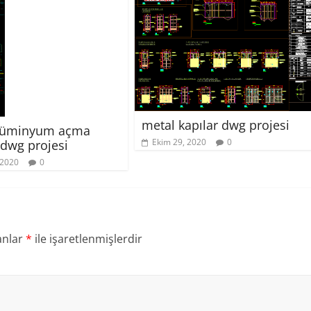
metal kapılar dwg projesi
alüminyum açma
Ekim 29, 2020
0
 dwg projesi
 2020
0
anlar
*
ile işaretlenmişlerdir