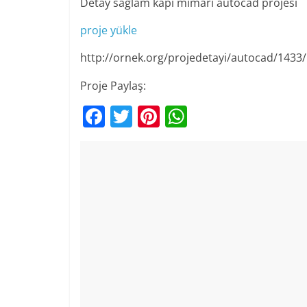
Detay sağlam kapı mimari autocad projesi
proje yükle
http://ornek.org/projedetayi/autocad/1433/
Proje Paylaş:
F
T
Pi
W
a
w
nt
h
c
itt
er
at
e
er
e
s
b
st
A
o
p
o
p
k