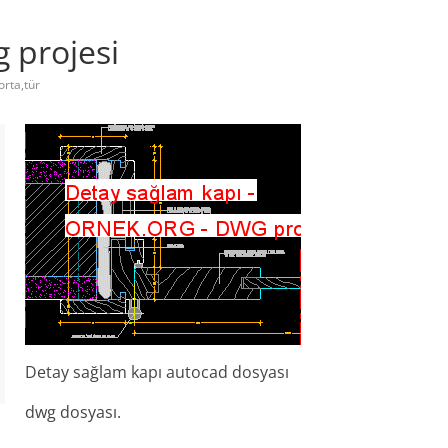
 projesi
orta,tür
Detay sağlam kapı autocad dosyası
dwg dosyası.