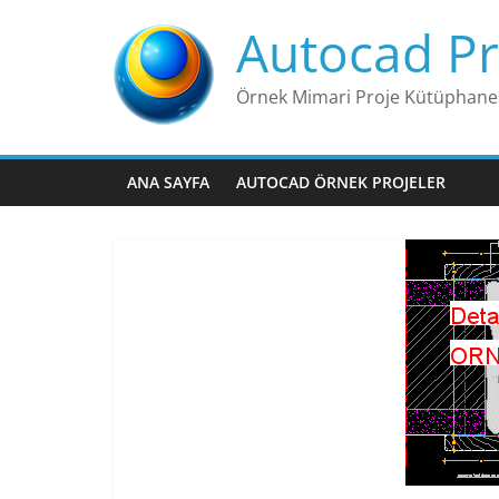
Skip
Autocad Pr
to
content
Örnek Mimari Proje Kütüphane
ANA SAYFA
AUTOCAD ÖRNEK PROJELER