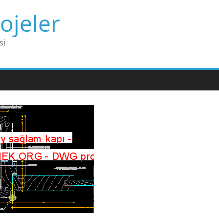
ojeler
si