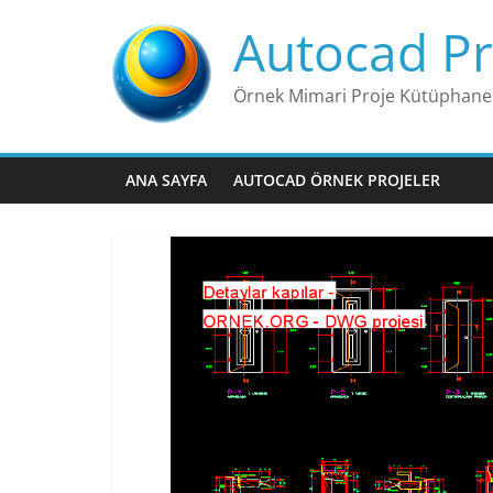
Skip
Autocad Pr
to
content
Örnek Mimari Proje Kütüphane
ANA SAYFA
AUTOCAD ÖRNEK PROJELER