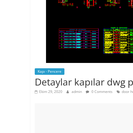
Kapı - Pencere
Detaylar kapılar dwg p
Ekim 29, 2020
admin
0 Comments
door h