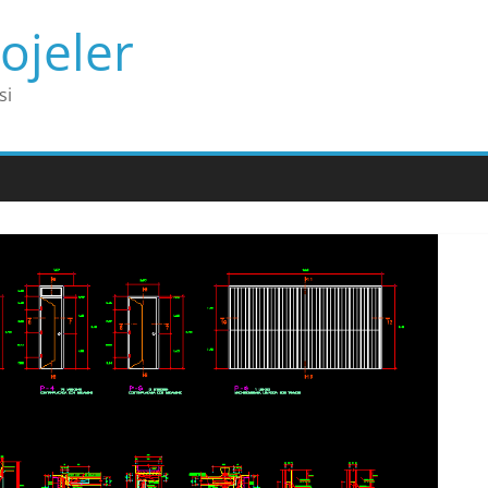
ojeler
si