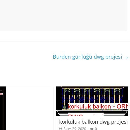
Burden günlüğü dwg projesi
→
korkuluk balkon dwg projesi
Ekim 29, 2020
0