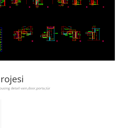
rojesi
ousing detail vain,door,porta,tür