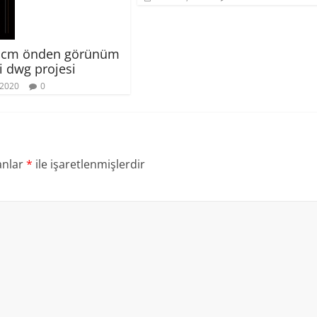
0 cm önden görünüm
i dwg projesi
 2020
0
anlar
*
ile işaretlenmişlerdir