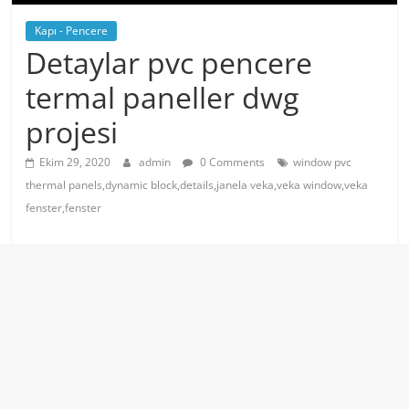
Kapı - Pencere
Detaylar pvc pencere
termal paneller dwg
projesi
Ekim 29, 2020
admin
0 Comments
window pvc
thermal panels,dynamic block,details,janela veka,veka window,veka
fenster,fenster