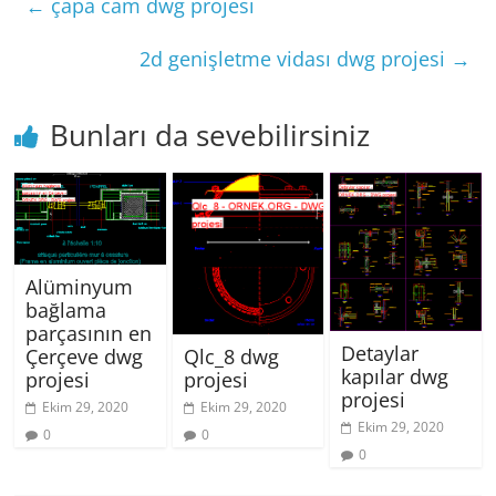
←
çapa cam dwg projesi
2d genişletme vidası dwg projesi
→
Bunları da sevebilirsiniz
Alüminyum
bağlama
parçasının en
Detaylar
Qlc_8 dwg
Çerçeve dwg
kapılar dwg
projesi
projesi
projesi
Ekim 29, 2020
Ekim 29, 2020
Ekim 29, 2020
0
0
0