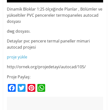
Dinamik Bloklar 1:25 ölçeğinde Planlar , Bölümler ve
yükseltiler PVC pencereler termopaneles autocad
dosyası
dwg dosyası.
Detaylar pvc pencere termal paneller mimari
autocad projesi
proje yükle
http://ornek.org/projedetayi/autocad/105/
Proje Paylaş:
F
T
Pi
W
a
w
nt
h
c
itt
er
at