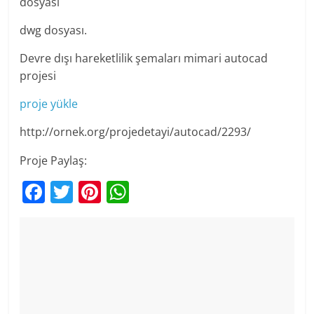
dosyası
dwg dosyası.
Devre dışı hareketlilik şemaları mimari autocad
projesi
proje yükle
http://ornek.org/projedetayi/autocad/2293/
Proje Paylaş:
F
T
Pi
W
a
w
nt
h
c
itt
er
at
e
er
e
s
b
st
A
o
p