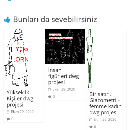
Bunları da sevebilirsiniz
İnsan
figürleri dwg
projesi
Ekim 29, 2020
Yükseklik
Bir satır .
0
Kişiler dwg
Giacometti –
projesi
femme kadın
dwg projesi
Ekim 29, 2020
0
Ekim 29, 2020
0