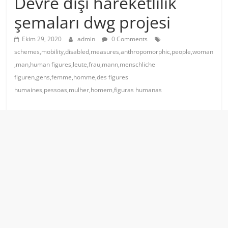
Devre dışı hareketlilik
şemaları dwg projesi
Ekim 29, 2020
admin
0 Comments
schemes,mobility,disabled,measures,anthropomorphic,people,woman
,man,human figures,leute,frau,mann,menschliche
figuren,gens,femme,homme,des figures
humaines,pessoas,mulher,homem,figuras humanas