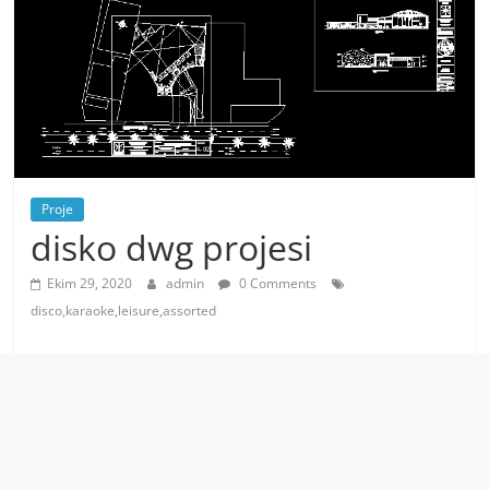
Proje
disko dwg projesi
Ekim 29, 2020
admin
0 Comments
disco,karaoke,leisure,assorted