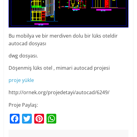
Bu mobilya ve bir merdiven dolu bir lüks oteldir
autocad dosyası
dwg dosyası.
Döşenmiş lüks otel , mimari autocad projesi
proje yükle
http://ornek.org/projedetayi/autocad/6249/
Proje Paylaş:
F
T
Pi
W
a
w
nt
h