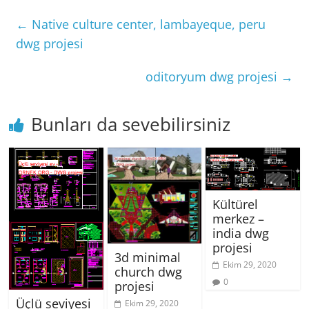
←
Native culture center, lambayeque, peru
dwg projesi
oditoryum dwg projesi
→
Bunları da sevebilirsiniz
Kültürel
merkez –
india dwg
projesi
3d minimal
Ekim 29, 2020
church dwg
0
projesi
Üçlü seviyesi
Ekim 29, 2020