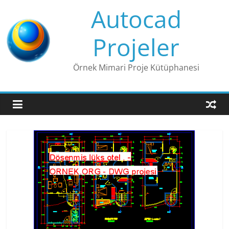
Skip
Autocad
to
content
Projeler
Örnek Mimari Proje Kütüphanesi