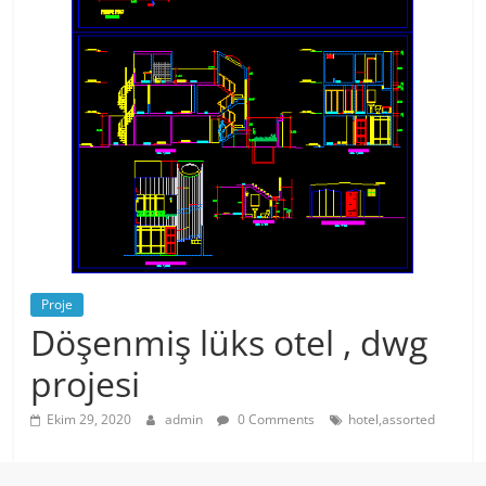
Proje
Döşenmiş lüks otel , dwg
projesi
Ekim 29, 2020
admin
0 Comments
hotel,assorted