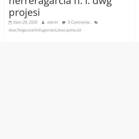
herreragarcia n. l. dwg
projesi
Ekim 29, 2020
admin
0 Comments
door,forge,martinh,garcianl,door,porta,tür