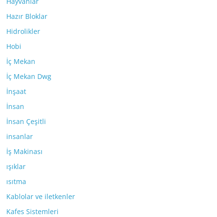
Hayvanlar
Hazır Bloklar
Hidrolikler
Hobi
İç Mekan
İç Mekan Dwg
İnşaat
İnsan
İnsan Çeşitli
insanlar
İş Makinası
ışıklar
ısıtma
Kablolar ve iletkenler
Kafes Sistemleri