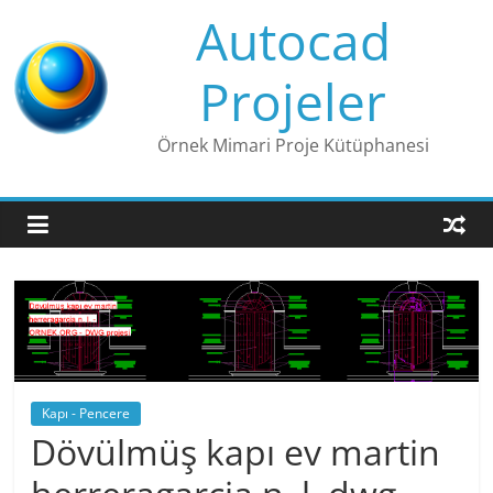
Skip
Autocad
to
content
Projeler
Örnek Mimari Proje Kütüphanesi
Kapı - Pencere
Dövülmüş kapı ev martin