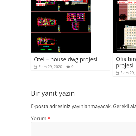
Ofis bi
Otel – house dwg projesi
projesi
Ekim 29, 2020
0
Ekim 29,
Bir yanıt yazın
E-posta adresiniz yayınlanmayacak.
Gerekli al
Yorum
*