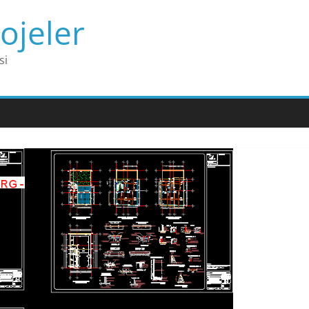
ojeler
si