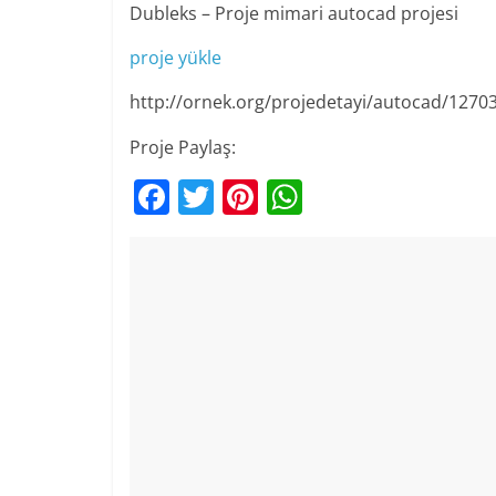
Dubleks – Proje mimari autocad projesi
proje yükle
http://ornek.org/projedetayi/autocad/1270
Proje Paylaş:
F
T
Pi
W
a
w
nt
h
c
itt
er
at
e
er
e
s
b
st
A
o
p
o
p
k