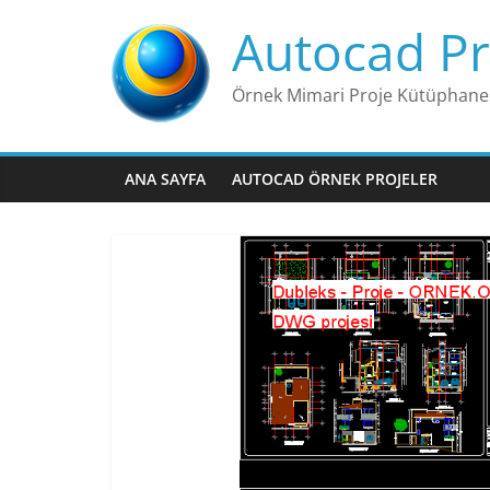
Skip
Autocad Pr
to
content
Örnek Mimari Proje Kütüphane
ANA SAYFA
AUTOCAD ÖRNEK PROJELER