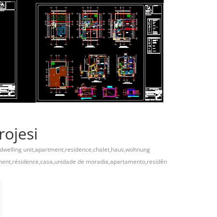
rojesi
dwelling unit,apartment,residence,chalet,haus,wohnung
ement,résidence,casa,unidade de moradia,apartamento,residên