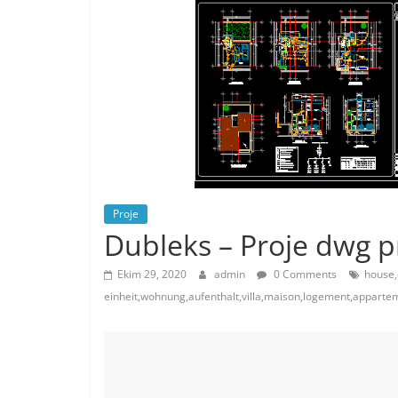
Proje
Dubleks – Proje dwg p
Ekim 29, 2020
admin
0 Comments
house,
einheit,wohnung,aufenthalt,villa,maison,logement,appart