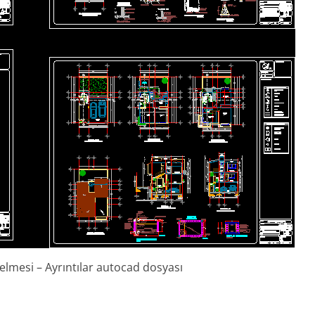
selmesi – Ayrıntılar autocad dosyası