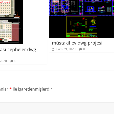
müstakil ev dwg projesi
nası cepheler dwg
Ekim 29, 2020
0
 2020
0
anlar
*
ile işaretlenmişlerdir