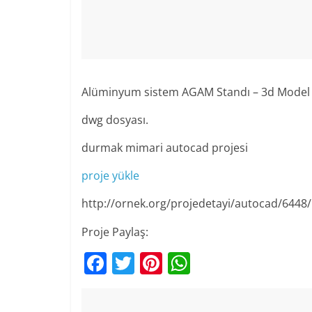
Alüminyum sistem AGAM Standı – 3d Model 
dwg dosyası.
durmak mimari autocad projesi
proje yükle
http://ornek.org/projedetayi/autocad/6448/
Proje Paylaş:
F
T
Pi
W
a
w
nt
h
c
itt
er
at