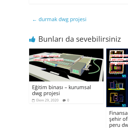
←
durmak dwg projesi
Bunları da sevebilirsiniz
Eğitim binası – kurumsal
dwg projesi
Ekim 29, 2020
0
Finansal
şehir of
peru dw