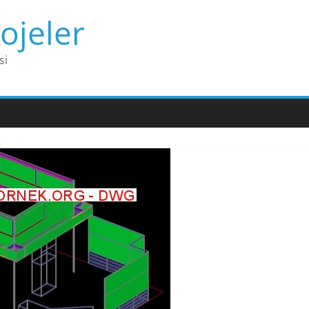
ojeler
si