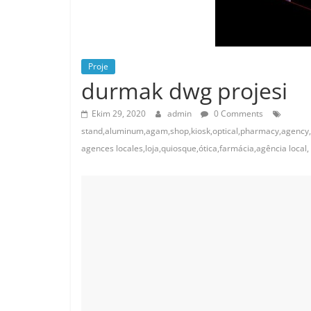
Proje
durmak dwg projesi
Ekim 29, 2020
admin
0 Comments
stand,aluminum,agam,shop,kiosk,optical,pharmacy,agency,o
agences locales,loja,quiosque,ótica,farmácia,agência local,