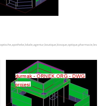
ptische,apotheke,lokale,agentur,boutique,kiosque,optique,pharmacie,les