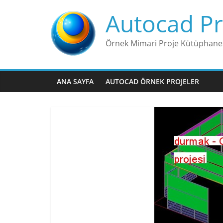
Skip
Autocad Pr
to
content
Örnek Mimari Proje Kütüphane
ANA SAYFA
AUTOCAD ÖRNEK PROJELER