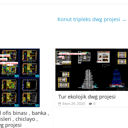
Konut tripleks dwg projesi
→
Tur ekolojik dwg projesi
Ekim 29, 2020
0
 ofis binası , banka ,
isleri , chiclayo ,
g projesi