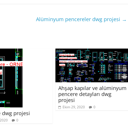
Alüminyum pencereler dwg projesi
→
Ahşap kapılar ve alüminyum
pencere detayları dwg
projesi
Ekim 29, 2020
0
 dwg projesi
 2020
0