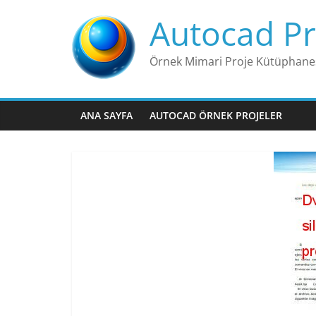
Skip
Autocad Pr
to
content
Örnek Mimari Proje Kütüphane
ANA SAYFA
AUTOCAD ÖRNEK PROJELER