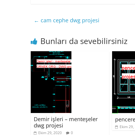
←
cam cephe dwg projesi
Bunları da sevebilirsiniz
Demir işleri – menteşeler
pencere
dwg projesi
Ekim 29,
Ekim 29, 2020
0