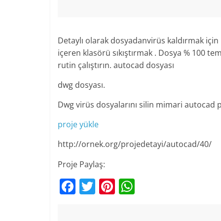
Detaylı olarak dosyadanvirüs kaldırmak için i
içeren klasörü sıkıştırmak . Dosya % 100 temi
rutin çalıştırın. autocad dosyası
dwg dosyası.
Dwg virüs dosyalarını silin mimari autocad p
proje yükle
http://ornek.org/projedetayi/autocad/40/
Proje Paylaş:
F
T
Pi
W
a
w
nt
h
c
itt
er
at