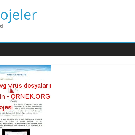
ojeler
si