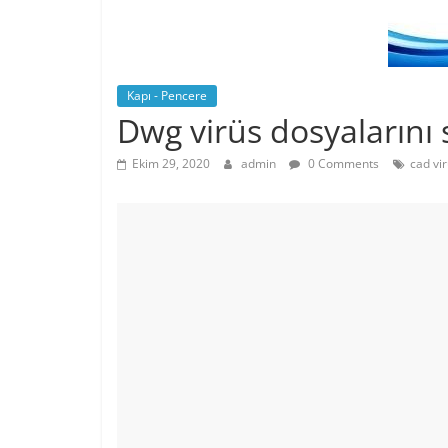
Kapı - Pencere
Dwg virüs dosyalarını 
Ekim 29, 2020
admin
0 Comments
cad vir