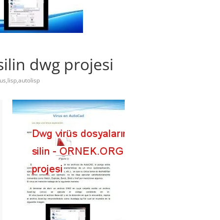
silin dwg projesi
us,lisp,autolisp