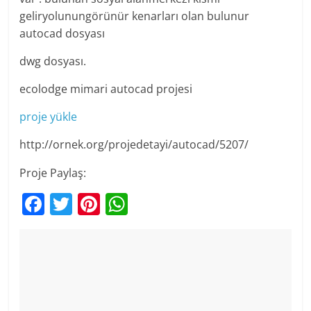
geliryolunungörünür kenarları olan bulunur
autocad dosyası
dwg dosyası.
ecolodge mimari autocad projesi
proje yükle
http://ornek.org/projedetayi/autocad/5207/
Proje Paylaş:
F
T
Pi
W
a
w
nt
h
c
itt
er
at
e
er
e
s
b
st
A