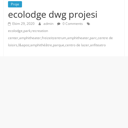
Proje
ecolodge dwg projesi
Ekim 29, 2020
admin
0 Comments
ecolodge,park,recreation
center,amphitheater,freizeitzentrum,amphitheater,parc,centre de
loisirs,l&apos;amphithéâtre,parque,centro de lazer,anfiteatro