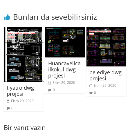
Bunları da sevebilirsiniz
Huancavelica
ilkokul dwg
belediye dwg
projesi
projesi
Ekim 29, 2020
Ekim 29, 2020
tiyatro dwg
0
projesi
0
Ekim 29, 2020
0
Bir yanıt yazın