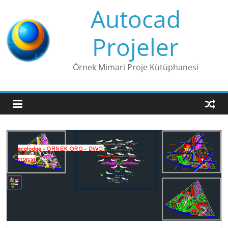
Skip
Autocad
to
content
Projeler
Örnek Mimari Proje Kütüphanesi