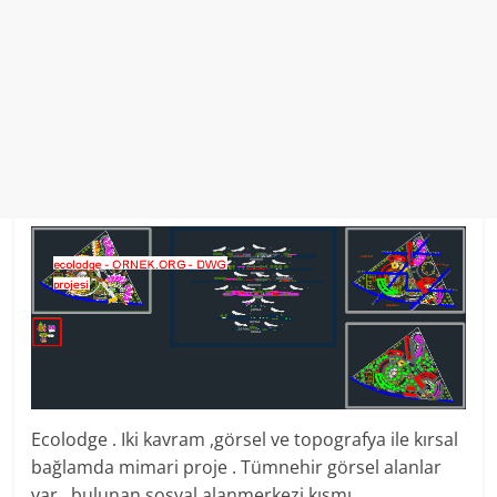
Ecolodge . Iki kavram ,görsel ve topografya ile kırsal
bağlamda mimari proje . Tümnehir görsel alanlar
var . bulunan sosyal alanmerkezi kısmı