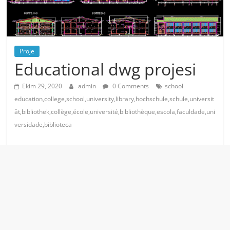
Proje
Educational dwg projesi
Ekim 29, 2020
admin
0 Comments
school
education,college,school,university,library,hochschule,schule,universit
ät,bibliothek,collège,école,université,bibliothèque,escola,faculdade,uni
versidade,biblioteca