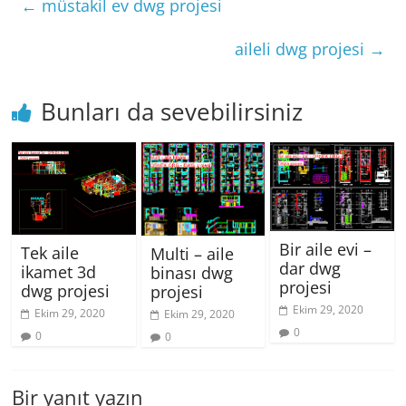
←
müstakil ev dwg projesi
aileli dwg projesi
→
Bunları da sevebilirsiniz
Bir aile evi –
Tek aile
Multi – aile
dar dwg
ikamet 3d
binası dwg
projesi
dwg projesi
projesi
Ekim 29, 2020
Ekim 29, 2020
Ekim 29, 2020
0
0
0
Bir yanıt yazın