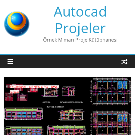
Skip
Autocad
to
content
Projeler
Örnek Mimari Proje Kütüphanesi