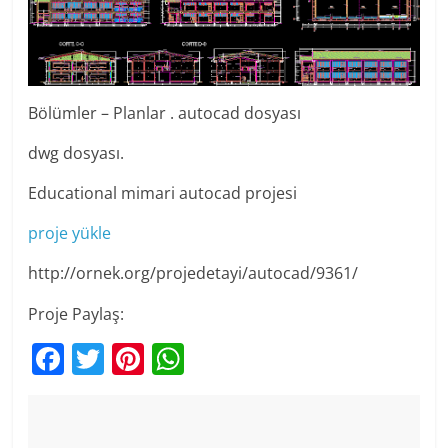
Bölümler – Planlar . autocad dosyası
dwg dosyası.
Educational mimari autocad projesi
proje yükle
http://ornek.org/projedetayi/autocad/9361/
Proje Paylaş:
F
T
Pi
W
a
w
nt
h
c
itt
er
at