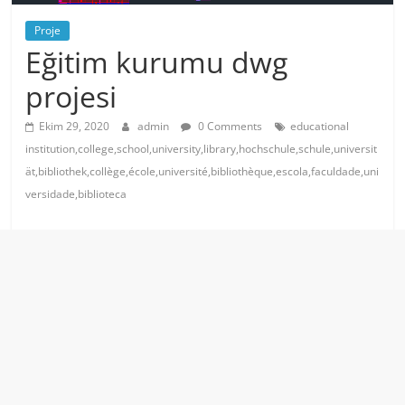
Proje
Eğitim kurumu dwg
projesi
Ekim 29, 2020
admin
0 Comments
educational
institution,college,school,university,library,hochschule,schule,universit
ät,bibliothek,collège,école,université,bibliothèque,escola,faculdade,uni
versidade,biblioteca