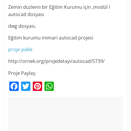
Zemin düzlemi bir Eğitim Kurumu için ,modül I
autocad dosyası
dwg dosyası.
Eğitim kurumu mimari autocad projesi
proje yükle
http://ornek.org/projedetayi/autocad/5739/
Proje Paylaş:
F
T
Pi
W
a
w
nt
h
c
itt
er
at
e
er
e
s
b
st
A