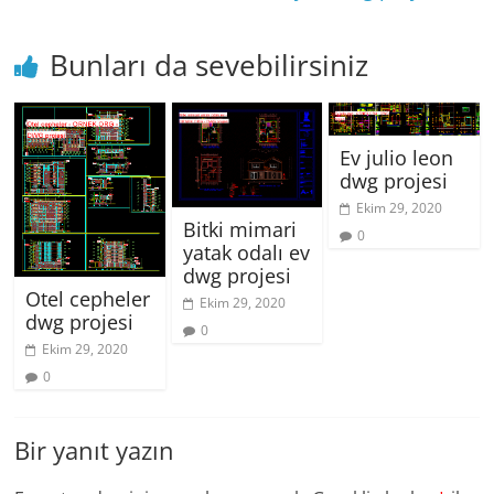
Bunları da sevebilirsiniz
Ev julio leon
dwg projesi
Ekim 29, 2020
Bitki mimari
0
yatak odalı ev
dwg projesi
Otel cepheler
Ekim 29, 2020
dwg projesi
0
Ekim 29, 2020
0
Bir yanıt yazın