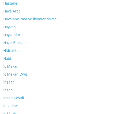
Hastane
Hava Aracı
Havalandırma ve İklimlendirme
Hayvan
Hayvanlar
Hazır Bloklar
Hidrolikler
Hobi
İç Mekan
İç Mekan Dwg
İnşaat
İnsan
İnsan Çeşitli
insanlar
İş Makinası