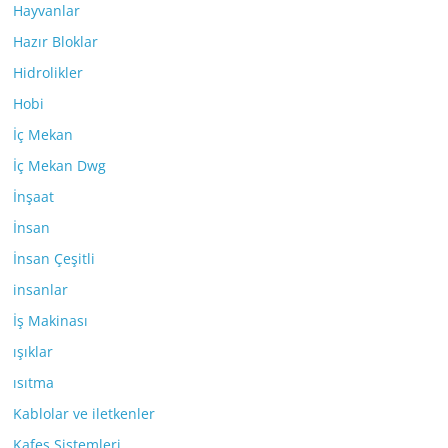
Hayvanlar
Hazır Bloklar
Hidrolikler
Hobi
İç Mekan
İç Mekan Dwg
İnşaat
İnsan
İnsan Çeşitli
insanlar
İş Makinası
ışıklar
ısıtma
Kablolar ve iletkenler
Kafes Sistemleri