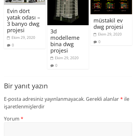
Evin dört
yatak odası –
müstakil ev
3 banyo dwg
dwg projesi
projesi
3d
Ekim 29, 2020
modelleme
Ekim 29, 2020
0
bina dwg
0
projesi
Ekim 29, 2020
0
Bir yanıt yazın
E-posta adresiniz yayınlanmayacak.
Gerekli alanlar
*
ile
işaretlenmişlerdir
Yorum
*