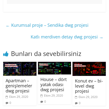
←
Kurumsal proje – Sendika dwg projesi
Katlı merdiven detay dwg projesi
→
Bunları da sevebilirsiniz
House – dört
Apartman –
Konut ev – bi-
yatak odası
genişlemeler
level dwg
dwg projesi
dwg projesi
projesi
Ekim 29, 2020
Ekim 29, 2020
Ekim 29, 2020
0
0
0