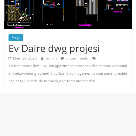
Proje
Ev Daire dwg projesi
Ekim 29, 2020
admin
0 Comments
houses,house,dwelling unit,apartment,residence,chalet,haus,wohnung
einheit,wohnung,aufenthalt,villa,maison,logement,appartement,réside
nce,casa,unidade de moradia,apartamento,residên