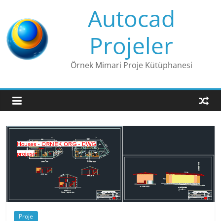
Skip
Autocad
to
content
Projeler
Örnek Mimari Proje Kütüphanesi
Proje