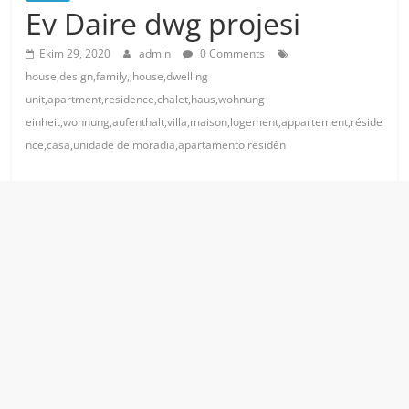
Ev Daire dwg projesi
Ekim 29, 2020
admin
0 Comments
house,design,family,,house,dwelling
unit,apartment,residence,chalet,haus,wohnung
einheit,wohnung,aufenthalt,villa,maison,logement,appartement,réside
nce,casa,unidade de moradia,apartamento,residên