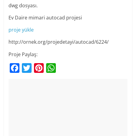
dwg dosyası.
Ev Daire mimari autocad projesi
proje yükle
http://ornek.org/projedetayi/autocad/6224/
Proje Paylaş:
F
T
Pi
W
a
w
nt
h
c
itt
er
at
e
er
e
s
b
st
A
o
p
o
p
k