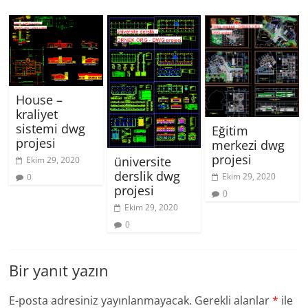
House –
kraliyet
sistemi dwg
Eğitim
projesi
merkezi dwg
projesi
üniversite
Ekim 29, 2020
derslik dwg
Ekim 29, 2020
0
projesi
0
Ekim 29, 2020
0
Bir yanıt yazın
E-posta adresiniz yayınlanmayacak.
Gerekli alanlar
*
ile