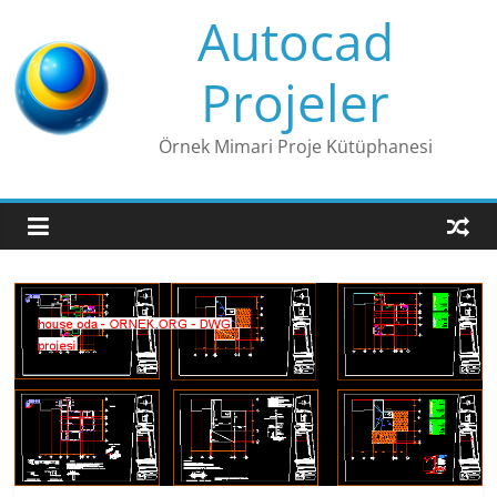
Skip
Autocad
to
content
Projeler
Örnek Mimari Proje Kütüphanesi