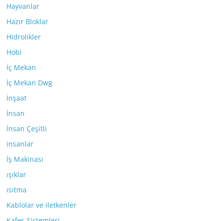
Hayvanlar
Hazır Bloklar
Hidrolikler
Hobi
İç Mekan
İç Mekan Dwg
İnşaat
İnsan
İnsan Çeşitli
insanlar
İş Makinası
ışıklar
ısıtma
Kablolar ve iletkenler
Kafes Sistemleri