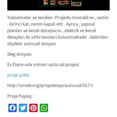
Yükselmeler ve kesikler -Projede müstakil ev , zemin
, birinci kat, zemin kapalı etti . Ayrıca , yapısal
planları ve kendi detaylarını , elektrik ve kendi
detayları ile sıhhi tesisleri bulunmaktadır . belirtilen
ölçekler autocad dosyası
dwg dosyası.
Ev Daire oda mimari autocad projesi
proje yükle
http://ornek.org/projedetayi/autocad/5571/
Proje Paylaş:
F
T
Pi
W
a
w
nt
h