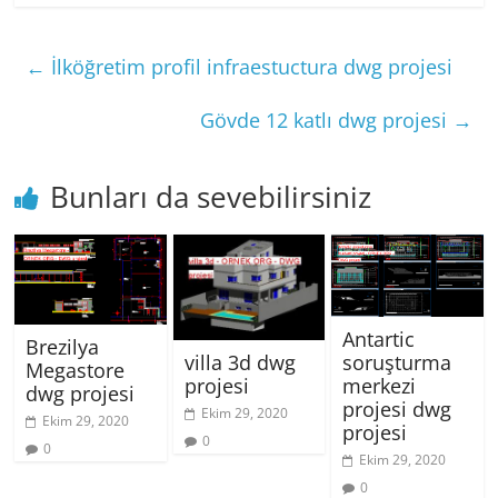
←
İlköğretim profil infraestuctura dwg projesi
Gövde 12 katlı dwg projesi
→
Bunları da sevebilirsiniz
Antartic
Brezilya
villa 3d dwg
soruşturma
Megastore
projesi
merkezi
dwg projesi
projesi dwg
Ekim 29, 2020
Ekim 29, 2020
projesi
0
0
Ekim 29, 2020
0