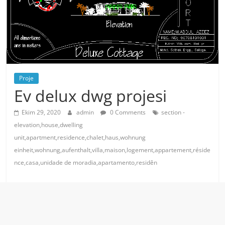
Proje
Ev delux dwg projesi
Ekim 29, 2020
admin
0 Comments
section -
elevation,house,dwelling
unit,apartment,residence,chalet,haus,wohnung
einheit,wohnung,aufenthalt,villa,maison,logement,appartement,réside
nce,casa,unidade de moradia,apartamento,residên